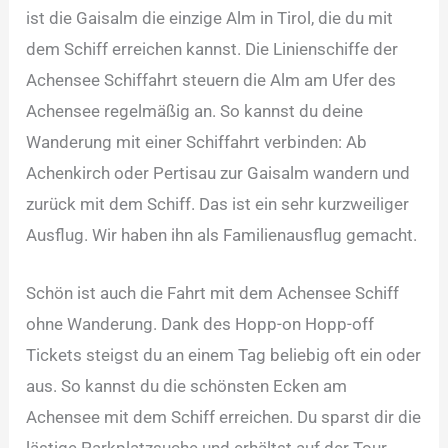
ist die Gaisalm die einzige Alm in Tirol, die du mit
dem Schiff erreichen kannst. Die Linienschiffe der
Achensee Schiffahrt steuern die Alm am Ufer des
Achensee regelmäßig an. So kannst du deine
Wanderung mit einer Schiffahrt verbinden: Ab
Achenkirch oder Pertisau zur Gaisalm wandern und
zurück mit dem Schiff. Das ist ein sehr kurzweiliger
Ausflug. Wir haben ihn als Familienausflug gemacht.
Schön ist auch die Fahrt mit dem Achensee Schiff
ohne Wanderung. Dank des Hopp-on Hopp-off
Tickets steigst du an einem Tag beliebig oft ein oder
aus. So kannst du die schönsten Ecken am
Achensee mit dem Schiff erreichen. Du sparst dir die