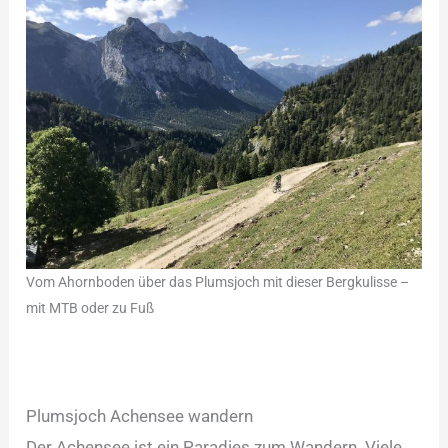
Vom Ahornboden über das Plumsjoch mit dieser Bergkulisse –
mit MTB oder zu Fuß
Plumsjoch Achensee wandern
Der Achensee ist ein Paradies zum Wandern. Viele