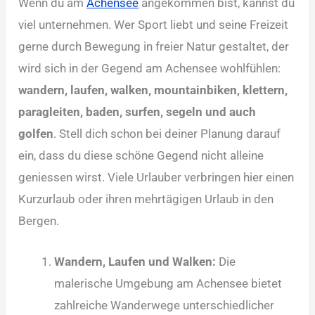
Wenn du am
Achensee
angekommen bist, kannst du
viel unternehmen. Wer Sport liebt und seine Freizeit
gerne durch Bewegung in freier Natur gestaltet, der
wird sich in der Gegend am Achensee wohlfühlen:
wandern, laufen, walken, mountainbiken, klettern,
paragleiten, baden, surfen, segeln und auch
golfen
. Stell dich schon bei deiner Planung darauf
ein, dass du diese schöne Gegend nicht alleine
geniessen wirst. Viele Urlauber verbringen hier einen
Kurzurlaub oder ihren mehrtägigen Urlaub in den
Bergen.
Wandern, Laufen und Walken:
Die
malerische Umgebung am Achensee bietet
zahlreiche Wanderwege unterschiedlicher