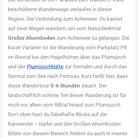
beschilderte Wanderwege verlaufen in dieser
Region. Die Verbindung zum Achensee: Du kannst
auf zwei Wegen wandern, um vom Naturdenkmal
Großer Ahornboden
zum Achensee zu gelangen. Die
kurze Variante ist die Wanderung vom Parkplatz P8
im Risstal bei den Hagelhütten über das Plumsjoch
und der
Plumsjochhütte
zur Gernalm und durch das
Gerntal zum See nach Pertisau. Kurz heißt hier, dass
diese Wandertour
5-6 Stunden
dauert. Der
landschaftlich schöne Teil dieser Wanderung ist für
mich vor allem vom Rißtal hinauf zum Plumsjoch.
Dort oben hast du fabelhafte Blicke auf die
Karwendel – Gipfel und den Großen Ahornboden.
Bilder von diesem Bereich findest du auch in meiner