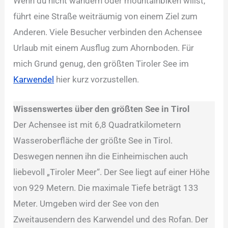
Wenn du nicht wandern oder mountainbiken willst,
führt eine Straße weiträumig von einem Ziel zum
Anderen. Viele Besucher verbinden den Achensee
Urlaub mit einem Ausflug zum Ahornboden. Für
mich Grund genug, den größten Tiroler See im
Karwendel
hier kurz vorzustellen.
Wissenswertes über den größten See in Tirol
Der Achensee ist mit 6,8 Quadratkilometern
Wasseroberfläche der größte See in Tirol.
Deswegen nennen ihn die Einheimischen auch
liebevoll „Tiroler Meer“. Der See liegt auf einer Höhe
von 929 Metern. Die maximale Tiefe beträgt 133
Meter. Umgeben wird der See von den
Zweitausendern des Karwendel und des Rofan. Der