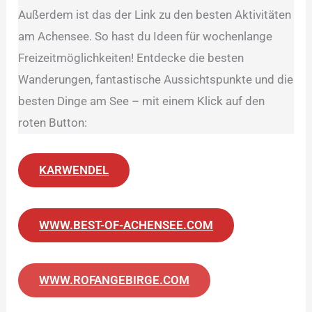
Außerdem ist das der Link zu den besten Aktivitäten
am Achensee. So hast du Ideen für wochenlange
Freizeitmöglichkeiten! Entdecke die besten
Wanderungen, fantastische Aussichtspunkte und die
besten Dinge am See – mit einem Klick auf den
roten Button:
KARWENDEL
WWW.BEST-OF-ACHENSEE.COM
WWW.ROFANGEBIRGE.COM