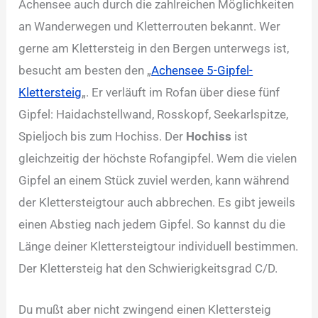
Achensee auch durch die zahlreichen Möglichkeiten
an Wanderwegen und Kletterrouten bekannt. Wer
gerne am Klettersteig in den Bergen unterwegs ist,
besucht am besten den „
Achensee 5-Gipfel-
Klettersteig
„. Er verläuft im Rofan über diese fünf
Gipfel: Haidachstellwand, Rosskopf, Seekarlspitze,
Spieljoch bis zum Hochiss. Der
Hochiss
ist
gleichzeitig der höchste Rofangipfel. Wem die vielen
Gipfel an einem Stück zuviel werden, kann während
der Klettersteigtour auch abbrechen. Es gibt jeweils
einen Abstieg nach jedem Gipfel. So kannst du die
Länge deiner Klettersteigtour individuell bestimmen.
Der Klettersteig hat den Schwierigkeitsgrad C/D.
Du mußt aber nicht zwingend einen Klettersteig