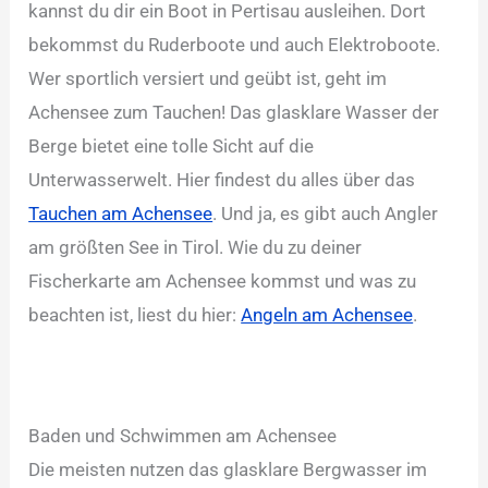
kannst du dir ein Boot in Pertisau ausleihen. Dort
bekommst du Ruderboote und auch Elektroboote.
Wer sportlich versiert und geübt ist, geht im
Achensee zum Tauchen! Das glasklare Wasser der
Berge bietet eine tolle Sicht auf die
Unterwasserwelt. Hier findest du alles über das
Tauchen am Achensee
. Und ja, es gibt auch Angler
am größten See in Tirol. Wie du zu deiner
Fischerkarte am Achensee kommst und was zu
beachten ist, liest du hier:
Angeln am Achensee
.
Baden und Schwimmen am Achensee
Die meisten nutzen das glasklare Bergwasser im