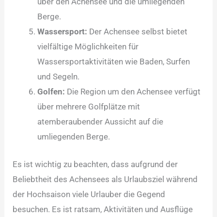
über den Achensee und die umliegenden
Berge.
Wassersport:
Der Achensee selbst bietet
vielfältige Möglichkeiten für
Wassersportaktivitäten wie Baden, Surfen
und Segeln.
Golfen:
Die Region um den Achensee verfügt
über mehrere Golfplätze mit
atemberaubender Aussicht auf die
umliegenden Berge.
Es ist wichtig zu beachten, dass aufgrund der
Beliebtheit des Achensees als Urlaubsziel während
der Hochsaison viele Urlauber die Gegend
besuchen. Es ist ratsam, Aktivitäten und Ausflüge