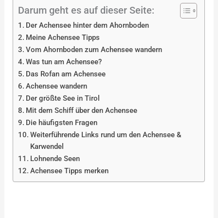
Darum geht es auf dieser Seite:
Der Achensee hinter dem Ahornboden
Meine Achensee Tipps
Vom Ahornboden zum Achensee wandern
Was tun am Achensee?
Das Rofan am Achensee
Achensee wandern
Der größte See in Tirol
Mit dem Schiff über den Achensee
Die häufigsten Fragen
Weiterführende Links rund um den Achensee &
Karwendel
Lohnende Seen
Achensee Tipps merken