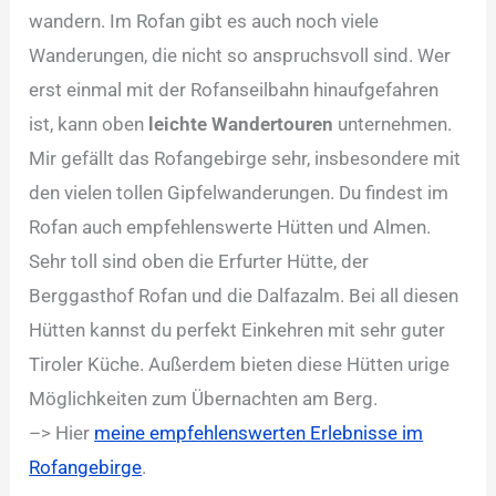
wandern. Im Rofan gibt es auch noch viele
Wanderungen, die nicht so anspruchsvoll sind. Wer
erst einmal mit der Rofanseilbahn hinaufgefahren
ist, kann oben
leichte Wandertouren
unternehmen.
Mir gefällt das Rofangebirge sehr, insbesondere mit
den vielen tollen Gipfelwanderungen. Du findest im
Rofan auch empfehlenswerte Hütten und Almen.
Sehr toll sind oben die Erfurter Hütte, der
Berggasthof Rofan und die Dalfazalm. Bei all diesen
Hütten kannst du perfekt Einkehren mit sehr guter
Tiroler Küche. Außerdem bieten diese Hütten urige
Möglichkeiten zum Übernachten am Berg.
–> Hier
meine empfehlenswerten Erlebnisse im
Rofangebirge
.