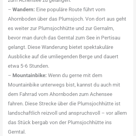
zum Achensee zu gelangen:
–
Wandern:
Eine populäre Route führt vom
Ahornboden über das Plumsjoch. Von dort aus geht
es weiter zur Plumsjochhütte und zur Gernalm,
bevor man durch das Gerntal zum See in Pertisau
gelangt. Diese Wanderung bietet spektakuläre
Ausblicke auf die umliegenden Berge und dauert
etwa 5-6 Stunden.
–
Mountainbike:
Wenn du gerne mit dem
Mountainbike unterwegs bist, kannst du auch mit
dem Fahrrad vom Ahornboden zum Achensee
fahren. Diese Strecke über die Plumsjochhütte ist
landschaftlich reizvoll und anspruchsvoll – vor allem
das Stück bergab von der Plumsjochhütte ins
Gerntal.