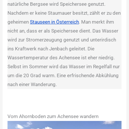
natürliche Bergsee wird Speichersee genutzt.
Nachdem er keine Staumauer besitzt, zählt er zu den
geheimen
Stauseen in Österreich
. Man merkt ihm
nicht an, dass er als Speichersee dient. Das Wasser
wird zur Stromerzeugung genutzt und unterirdisch
ins Kraftwerk nach Jenbach geleitet. Die
Wassertemperatur des Achensee ist eher niedrig.
Selbst im Sommer wird das Wasser im Regelfall nur
um die 20 Grad warm. Eine erfrischende Abkühlung
nach einer Wanderung.
Vom Ahornboden zum Achensee wandern