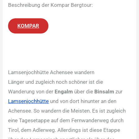
Beschreibung der Kompar Bergtour:
KOMPAR
Lamsenjochhütte Achensee wandern
Länger und zugleich noch schöner ist die
Wanderung von der
Engalm
über die
Binsalm
zur
Lamsenjochhütte
und von dort hinunter an den
Achensee. So wandern die Meisten. Es ist zugleich
eine Tagesetappe auf dem Fernwanderweg durch
Tirol, dem Adlerweg. Allerdings ist diese Etappe