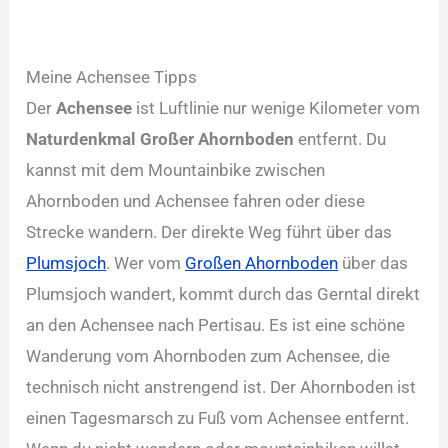
Meine Achensee Tipps
Der
Achensee
ist Luftlinie nur wenige Kilometer vom
Naturdenkmal Großer Ahornboden
entfernt. Du
kannst mit dem Mountainbike zwischen
Ahornboden und Achensee fahren oder diese
Strecke wandern. Der direkte Weg führt über das
Plumsjoch
.
Wer vom
Großen Ahornboden
über das
Plumsjoch wandert, kommt durch das Gerntal direkt
an den Achensee nach Pertisau. Es ist eine schöne
Wanderung vom Ahornboden zum Achensee, die
technisch nicht anstrengend ist. Der Ahornboden ist
einen Tagesmarsch zu Fuß vom Achensee entfernt.