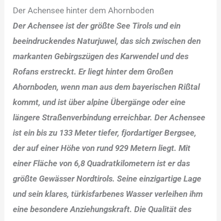
Der Achensee hinter dem Ahornboden
Der Achensee ist der größte See Tirols und ein
beeindruckendes Naturjuwel, das sich zwischen den
markanten Gebirgszügen des Karwendel und des
Rofans erstreckt. Er liegt hinter dem Großen
Ahornboden, wenn man aus dem bayerischen Rißtal
kommt, und ist über alpine Übergänge oder eine
längere Straßenverbindung erreichbar. Der Achensee
ist ein bis zu 133 Meter tiefer, fjordartiger Bergsee,
der auf einer Höhe von rund 929 Metern liegt. Mit
einer Fläche von 6,8 Quadratkilometern ist er das
größte Gewässer Nordtirols. Seine einzigartige Lage
und sein klares, türkisfarbenes Wasser verleihen ihm
eine besondere Anziehungskraft. Die Qualität des