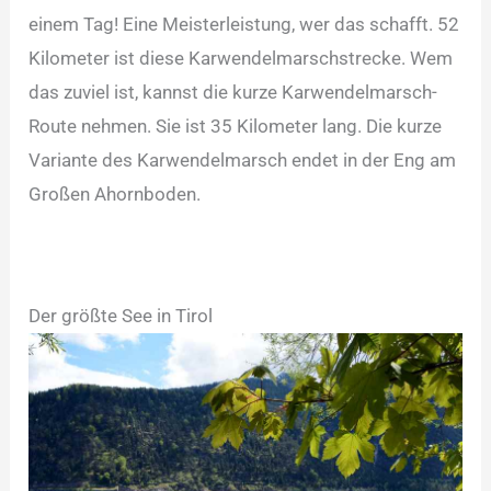
einem Tag! Eine Meisterleistung, wer das schafft. 52
Kilometer ist diese Karwendelmarschstrecke. Wem
das zuviel ist, kannst die kurze Karwendelmarsch-
Route nehmen. Sie ist 35 Kilometer lang. Die kurze
Variante des Karwendelmarsch endet in der Eng am
Großen Ahornboden.
Der größte See in Tirol