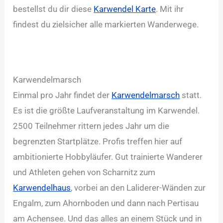
bestellst du dir diese
Karwendel Karte
. Mit ihr
findest du zielsicher alle markierten Wanderwege.
Karwendelmarsch
Einmal pro Jahr findet der
Karwendelmarsch
statt.
Es ist die größte Laufveranstaltung im Karwendel.
2500 Teilnehmer rittern jedes Jahr um die
begrenzten Startplätze. Profis treffen hier auf
ambitionierte Hobbyläufer. Gut trainierte Wanderer
und Athleten gehen von Scharnitz zum
Karwendelhaus
, vorbei an den Laliderer-Wänden zur
Engalm, zum Ahornboden und dann nach Pertisau
am Achensee. Und das alles an einem Stück und in