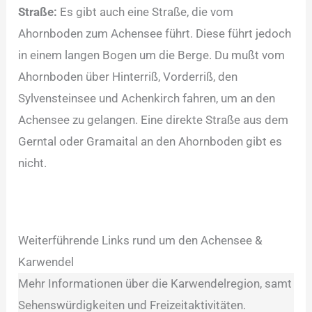
Straße:
Es gibt auch eine Straße, die vom
Ahornboden zum Achensee führt. Diese führt jedoch
in einem langen Bogen um die Berge. Du mußt vom
Ahornboden über Hinterriß, Vorderriß, den
Sylvensteinsee und Achenkirch fahren, um an den
Achensee zu gelangen. Eine direkte Straße aus dem
Gerntal oder Gramaital an den Ahornboden gibt es
nicht.
Weiterführende Links rund um den Achensee &
Karwendel
Mehr Informationen über die Karwendelregion, samt
Sehenswürdigkeiten und Freizeitaktivitäten.