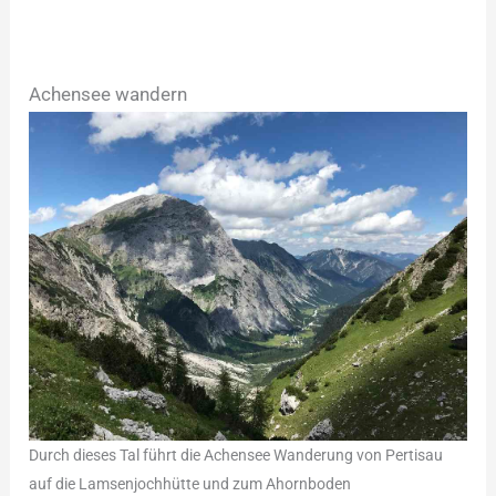
Achensee wandern
Durch dieses Tal führt die Achensee Wanderung von Pertisau
auf die Lamsenjochhütte und zum Ahornboden