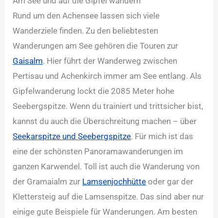
Am See und auf die Gipfel wandern
Rund um den Achensee lassen sich viele
Wanderziele finden. Zu den beliebtesten
Wanderungen am See gehören die Touren zur
Gaisalm
. Hier führt der Wanderweg zwischen
Pertisau und Achenkirch immer am See entlang. Als
Gipfelwanderung lockt die 2085 Meter hohe
Seebergspitze. Wenn du trainiert und trittsicher bist,
kannst du auch die Überschreitung machen – über
Seekarspitze und Seebergspitze
. Für mich ist das
eine der schönsten Panoramawanderungen im
ganzen Karwendel. Toll ist auch die Wanderung von
der Gramaialm zur
Lamsenjochhütte
oder gar der
Klettersteig auf die Lamsenspitze. Das sind aber nur
einige gute Beispiele für Wanderungen. Am besten