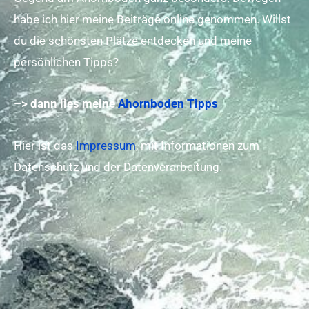
habe ich hier meine Beiträge online genommen. Willst
du die schönsten Plätze entdecken und meine
persönlichen Tipps?
–> dann lies meine
Ahornboden Tipps
Hier ist das
Impressum
, mit Informationen zum
Datenschutz und der Datenverarbeitung.