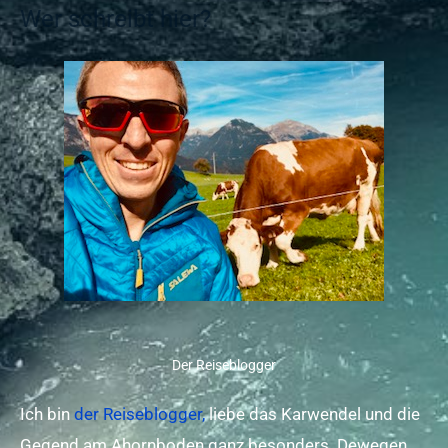
Wer schreibt hier?
Der Reiseblogger
Ich bin
der Reiseblogger,
liebe das Karwendel und die
Gegend am Ahornboden ganz besonders. Dewegen